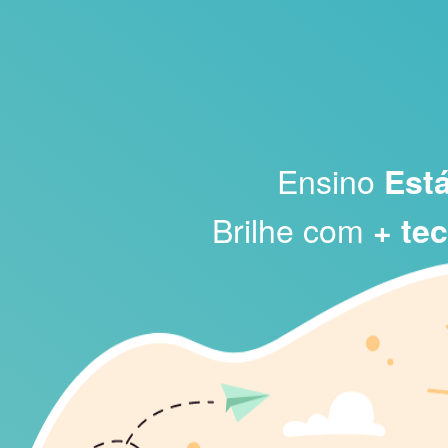
Ensino
Está
Brilhe com
+ te