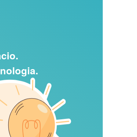
cio.
cnologia.