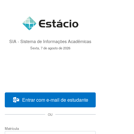
SIA - Sistema de Informações Acadêmicas
Sexta, 7 de agosto de 2026
Entrar com e-mail de estudante
OU
Matrícula